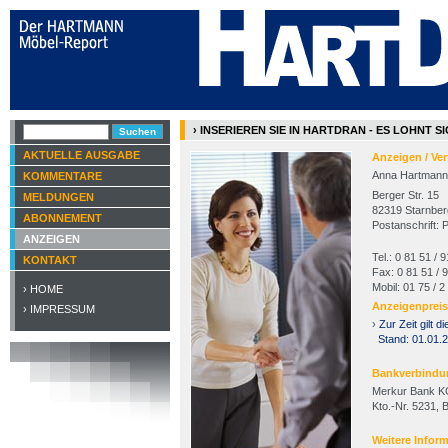
› INSERIEREN SIE IN HARTDRAN - ES LOHNT S
AKTUELLE AUSGABE
Anzeigen / Ver
Anna Hartmann
KOMMENTARE
Berger Str. 15
MELDUNGEN
82319 Starnber
ABONNEMENT
Postanschrift: 
ANZEIGEN
Tel.: 0 81 51 / 
KONTAKT
Fax: 0 81 51 / 
Mobil: 01 75 / 2
› HOME
Anzeigenpreis
› IMPRESSUM
›
Zur Zeit gilt di
Stand: 01.01.20
Bankverbindu
Merkur Bank 
Kto.-Nr. 5231, 
Weitere Infor