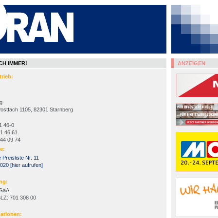
ICH IMMER!
ANZEIGEN
trieb:
g
Postfach 1105, 82301 Starnberg
91 46-0
91 46 61
 44 09 74
e:
e Preisliste Nr. 11
20 [hier aufrufen]
ng:
KGaA
BLZ: 701 308 00
mationen: