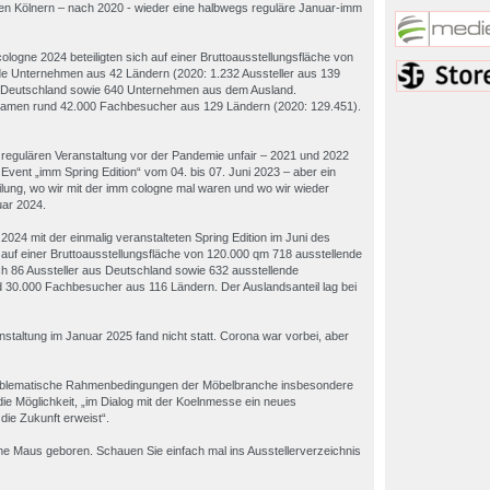
den Kölnern – nach 2020 - wieder eine halbwegs reguläre Januar-imm
logne 2024 beteiligten sich auf einer Bruttoausstellungsfläche von
de Unternehmen aus 42 Ländern (2020: 1.232 Aussteller aus 139
us Deutschland sowie 640 Unternehmen aus dem Ausland.
kamen rund 42.000 Fachbesucher aus 129 Ländern (2020: 129.451).
ten regulären Veranstaltung vor der Pandemie unfair – 2021 und 2022
Event „imm Spring Edition“ vom 04. bis 07. Juni 2023 – aber ein
teilung, wo wir mit der imm cologne mal waren und wo wir wieder
uar 2024.
2024 mit der einmalig veranstalteten Spring Edition im Juni des
h auf einer Bruttoausstellungsfläche von 120.000 qm 718 ausstellende
 86 Aussteller aus Deutschland sowie 632 ausstellende
30.000 Fachbesucher aus 116 Ländern. Der Auslandsanteil lag bei
staltung im Januar 2025 fand nicht statt. Corona war vorbei, aber
roblematische Rahmenbedingungen der Möbelbranche insbesondere
 die Möglichkeit, „im Dialog mit der Koelnmesse ein neues
die Zukunft erweist“.
ne Maus geboren. Schauen Sie einfach mal ins Ausstellerverzeichnis