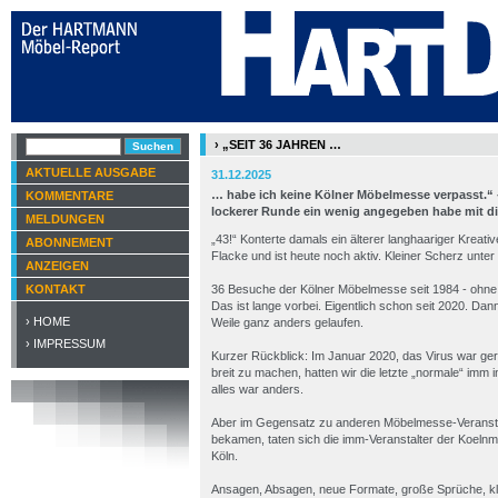
› „SEIT 36 JAHREN …
AKTUELLE AUSGABE
31.12.2025
… habe ich keine Kölner Möbelmesse verpasst.“ - 
KOMMENTARE
lockerer Runde ein wenig angegeben habe mit d
MELDUNGEN
„43!“ Konterte damals ein älterer langhaariger Kreati
ABONNEMENT
Flacke und ist heute noch aktiv. Kleiner Scherz unter 
ANZEIGEN
KONTAKT
36 Besuche der Kölner Möbelmesse seit 1984 - ohne e
Das ist lange vorbei. Eigentlich schon seit 2020. Dann
› HOME
Weile ganz anders gelaufen.
› IMPRESSUM
Kurzer Rückblick: Im Januar 2020, das Virus war ger
breit zu machen, hatten wir die letzte „normale“ imm
alles war anders.
Aber im Gegensatz zu anderen Möbelmesse-Veranstal
bekamen, taten sich die imm-Veranstalter der Koel
Köln.
Ansagen, Absagen, neue Formate, große Sprüche, k