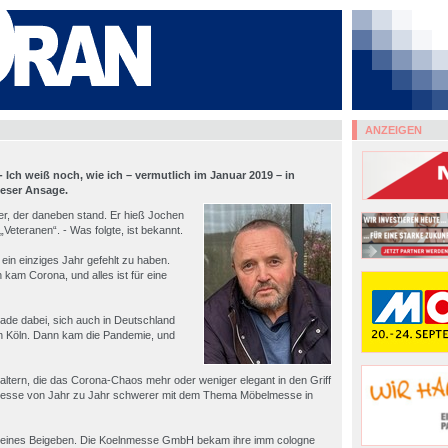
ANZEIGEN
Ich weiß noch, wie ich – vermutlich im Januar 2019 – in
ieser Ansage.
ver, der daneben stand. Er hieß Jochen
„Veteranen“. - Was folgte, ist bekannt.
in einziges Jahr gefehlt zu haben.
 kam Corona, und alles ist für eine
ade dabei, sich auch in Deutschland
 in Köln. Dann kam die Pandemie, und
tern, die das Corona-Chaos mehr oder weniger elegant in den Griff
nmesse von Jahr zu Jahr schwerer mit dem Thema Möbelmesse in
leines Beigeben. Die Koelnmesse GmbH bekam ihre imm cologne