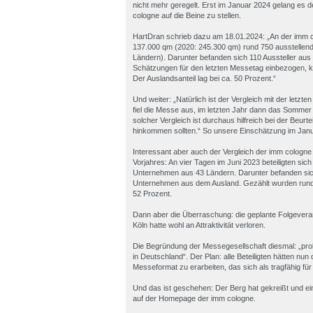
nicht mehr geregelt. Erst im Januar 2024 gelang es 
cologne auf die Beine zu stellen.
HartDran schrieb dazu am 18.01.2024: „An der imm co
137.000 qm (2020: 245.300 qm) rund 750 ausstellen
Ländern). Darunter befanden sich 110 Aussteller a
Schätzungen für den letzten Messetag einbezogen, 
Der Auslandsanteil lag bei ca. 50 Prozent.“
Und weiter: „Natürlich ist der Vergleich mit der letz
fiel die Messe aus, im letzten Jahr dann das Sommer 
solcher Vergleich ist durchaus hilfreich bei der Beur
hinkommen sollten.“ So unsere Einschätzung im Jan
Interessant aber auch der Vergleich der imm cologne 
Vorjahres: An vier Tagen im Juni 2023 beteiligten sic
Unternehmen aus 43 Ländern. Darunter befanden sich
Unternehmen aus dem Ausland. Gezählt wurden rund 
52 Prozent.
Dann aber die Überraschung: die geplante Folgeveran
Köln hatte wohl an Attraktivität verloren.
Die Begründung der Messegesellschaft diesmal: „p
in Deutschland“. Der Plan: alle Beteiligten hätten nun
Messeformat zu erarbeiten, das sich als tragfähig für 
Und das ist geschehen: Der Berg hat gekreißt und ei
auf der Homepage der imm cologne.