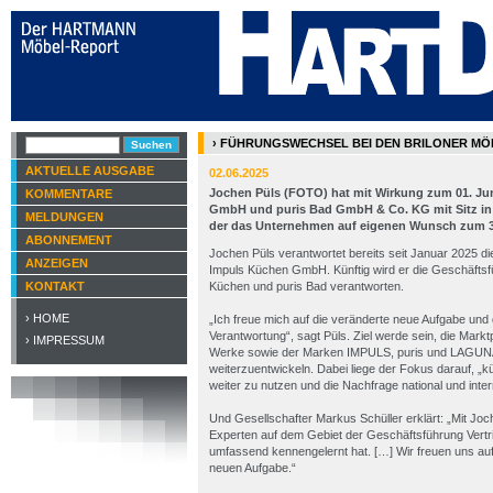
› FÜHRUNGSWECHSEL BEI DEN BRILONER M
AKTUELLE AUSGABE
02.06.2025
Jochen Püls (FOTO) hat mit Wirkung zum 01. Jun
KOMMENTARE
GmbH und puris Bad GmbH & Co. KG mit Sitz in 
MELDUNGEN
der das Unternehmen auf eigenen Wunsch zum 31
ABONNEMENT
Jochen Püls verantwortet bereits seit Januar 2025 die
ANZEIGEN
Impuls Küchen GmbH. Künftig wird er die Geschäftsfü
KONTAKT
Küchen und puris Bad verantworten.
› HOME
„Ich freue mich auf die veränderte neue Aufgabe und
Verantwortung“, sagt Püls. Ziel werde sein, die Markt
› IMPRESSUM
Werke sowie der Marken IMPULS, puris und LAGUNA 
weiterzuentwickeln. Dabei liege der Fokus darauf, „
weiter zu nutzen und die Nachfrage national und inter
Und Gesellschafter Markus Schüller erklärt: „Mit Joc
Experten auf dem Gebiet der Geschäftsführung Vertri
umfassend kennengelernt hat. […] Wir freuen uns au
neuen Aufgabe.“