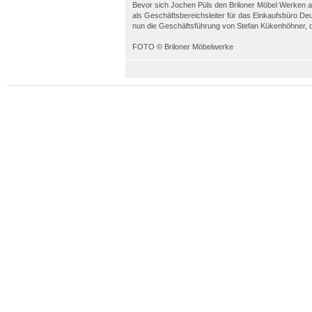
Bevor sich Jochen Püls den Briloner Möbel Werken an
als Geschäftsbereichsleiter für das Einkaufsbüro D
nun die Geschäftsführung von Stefan Kükenhöhner, de
FOTO © Briloner Möbelwerke